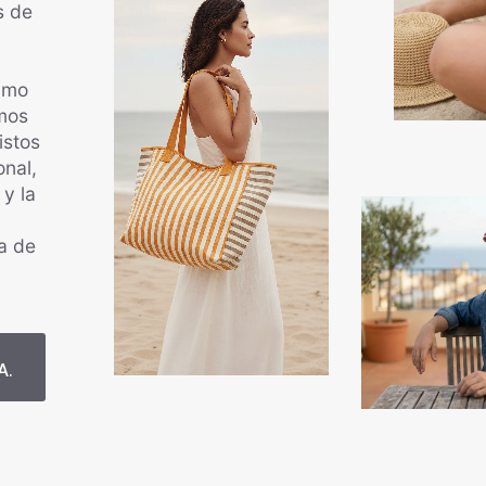
s de
ximo
mos
istos
onal,
 y la
a de
A.